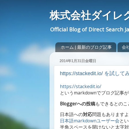
株式会社ダイレ
Official Blog of Direct Search J
ホーム | 最新のブログ記事
会社概
2014年1月31日金曜日
https://stackedit.io/ を試
https://stackedit.io/
というmarkdownでブログ記
Bloggerへの投稿
もできるとのこ
日本語への
対応
問題もありますよ
日本語markdownユーザー会
とい
半角スペースを開けないと太字対応