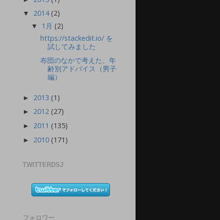
2014
(2)
▼
1月
(2)
▼
https://stackedit.io/ を
試してみました
布団のなかで考えた、年
齢別アドバイス（男子
編）
2013
(1)
►
2012
(27)
►
2011
(135)
►
2010
(171)
►
TWITTERDSJ
フォロワー