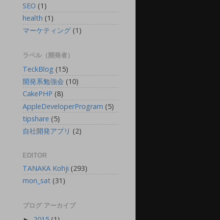
SEO
(1)
health
(1)
マーケティング
(1)
ラベル（開発者）
TeckBlog
(15)
開発系勉強会
(10)
CakePHP
(8)
AppleDeveloperProgram
(5)
tipshare
(5)
自社開発アプリ
(2)
EDITOR
TANAKA Kohji
(293)
mon_sat
(31)
ブログ アーカイブ
2015
(1)
►