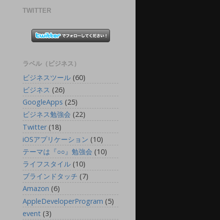
TWITTER
ラベル（ビジネス）
ビジネスツール
(60)
ビジネス
(26)
GoogleApps
(25)
ビジネス勉強会
(22)
Twitter
(18)
iOSアプリケーション
(10)
テーマは『○○』勉強会
(10)
ライフスタイル
(10)
ブラインドタッチ
(7)
Amazon
(6)
AppleDeveloperProgram
(5)
event
(3)