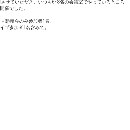
用させていただき、いつも6~8名の会議室でやっているところ
開催でした。
名＋懇親会のみ参加者1名。
イプ参加者1名含みで。