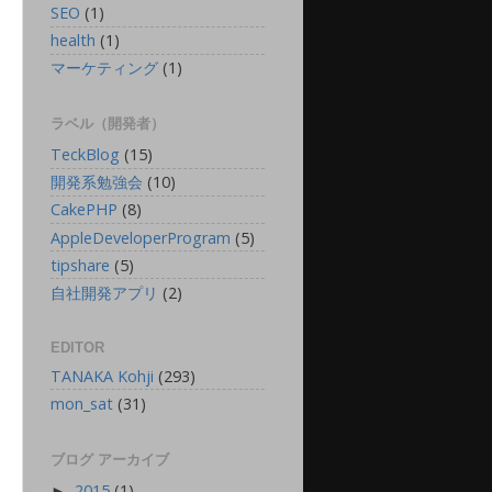
SEO
(1)
health
(1)
マーケティング
(1)
ラベル（開発者）
TeckBlog
(15)
開発系勉強会
(10)
CakePHP
(8)
AppleDeveloperProgram
(5)
tipshare
(5)
自社開発アプリ
(2)
EDITOR
TANAKA Kohji
(293)
mon_sat
(31)
ブログ アーカイブ
2015
(1)
►