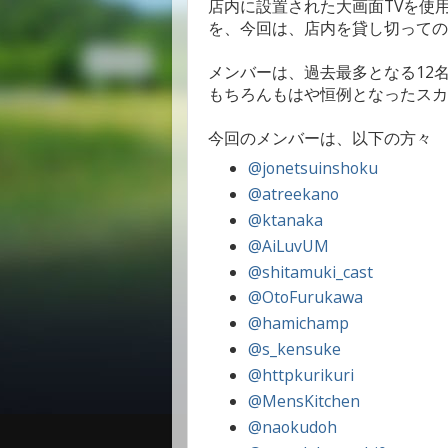
店内に設置された大画面TVを使
を、今回は、店内を貸し切っての
メンバーは、過去最多となる12
もちろんもはや恒例となったスカ
今回のメンバーは、以下の方々
@jonetsuinshoku
@atreekano
@ktanaka
@AiLuvUM
@shitamuki_cast
@OtoFurukawa
@hamichamp
@s_kensuke
@httpkurikuri
@MensKitchen
@naokudoh