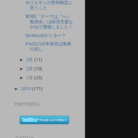
ホリエモンの実刑確定に
思うこと
第9回「テーマは『○○』
勉強会」は経済支援も
かねて開催しました！
facebookがくるー？
iPad2の日本発売は復興
の兆し
3月
(11)
►
2月
(10)
►
1月
(23)
►
2010
(171)
►
TWITTERDSJ
フォロワー