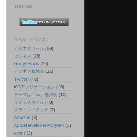
TWITTER
ラベル（ビジネス）
ビジネスツール
(60)
ビジネス
(26)
GoogleApps
(25)
ビジネス勉強会
(22)
Twitter
(18)
iOSアプリケーション
(10)
テーマは『○○』勉強会
(10)
ライフスタイル
(10)
ブラインドタッチ
(7)
Amazon
(6)
AppleDeveloperProgram
(5)
event
(3)