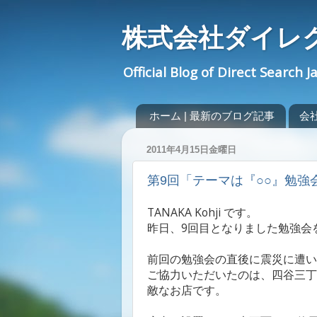
株式会社ダイレ
Official Blog of Direct Search J
ホーム | 最新のブログ記事
会社概
2011年4月15日金曜日
第9回「テーマは『○○』勉
TANAKA Kohji です。
昨日、9回目となりました勉強会
前回の勉強会の直後に震災に遭い
ご協力いただいたのは、四谷三丁
敵なお店です。