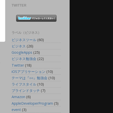
TWITTER
ラベル（ビジネス）
ビジネスツール
(60)
ビジネス
(26)
稿
GoogleApps
(25)
ビジネス勉強会
(22)
F
Twitter
(18)
iOSアプリケーション
(10)
テーマは『○○』勉強会
(10)
ライフスタイル
(10)
ブラインドタッチ
(7)
Amazon
(6)
AppleDeveloperProgram
(5)
event
(3)