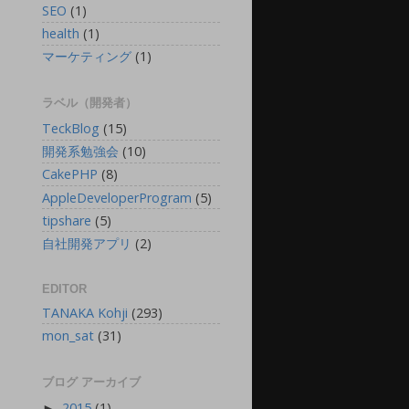
SEO
(1)
health
(1)
マーケティング
(1)
ラベル（開発者）
TeckBlog
(15)
開発系勉強会
(10)
CakePHP
(8)
AppleDeveloperProgram
(5)
tipshare
(5)
自社開発アプリ
(2)
EDITOR
TANAKA Kohji
(293)
mon_sat
(31)
ブログ アーカイブ
2015
(1)
►