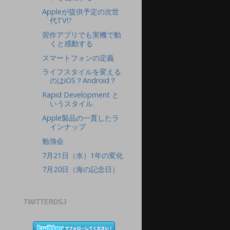
Appleが提供予定の次世
代TV!?
習作アプリでも実機で動
くと感動する
スマートフォンの定義
ライフスタイルを変える
のはiOS？Android？
Rapid Development と
いうスタイル
Apple製品の一貫したラ
インナップ
勉強会
7月21日（水）1年の変化
7月20日（海の記念日）
TWITTERDSJ