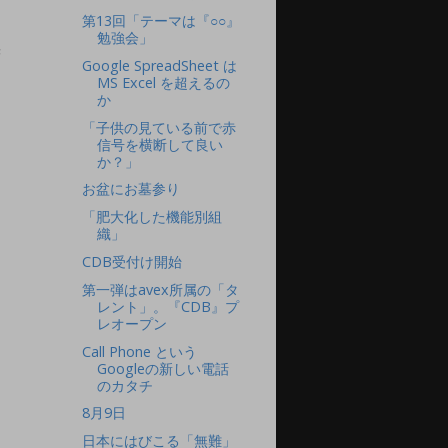
稿
第13回「テーマは『○○』
勉強会」
F
Google SpreadSheet は
MS Excel を超えるの
か
「子供の見ている前で赤
信号を横断して良い
か？」
お盆にお墓参り
「肥大化した機能別組
織」
CDB受付け開始
第一弾はavex所属の「タ
レント」。『CDB』プ
レオープン
Call Phone という
Googleの新しい電話
のカタチ
8月9日
日本にはびこる「無難」