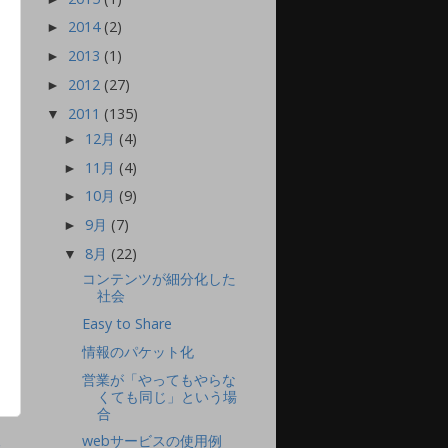
2014
(2)
►
2013
(1)
►
2012
(27)
►
2011
(135)
▼
12月
(4)
►
11月
(4)
►
10月
(9)
►
9月
(7)
►
8月
(22)
▼
コンテンツが細分化した
社会
Easy to Share
情報のパケット化
営業が「やってもやらな
くても同じ」という場
合
webサービスの使用例