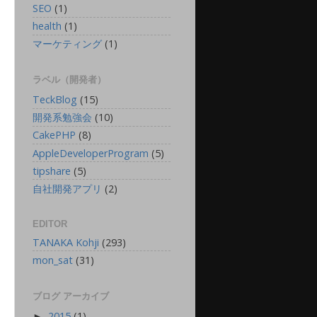
SEO
(1)
health
(1)
マーケティング
(1)
ラベル（開発者）
TeckBlog
(15)
開発系勉強会
(10)
CakePHP
(8)
AppleDeveloperProgram
(5)
tipshare
(5)
自社開発アプリ
(2)
EDITOR
TANAKA Kohji
(293)
mon_sat
(31)
ブログ アーカイブ
2015
(1)
►