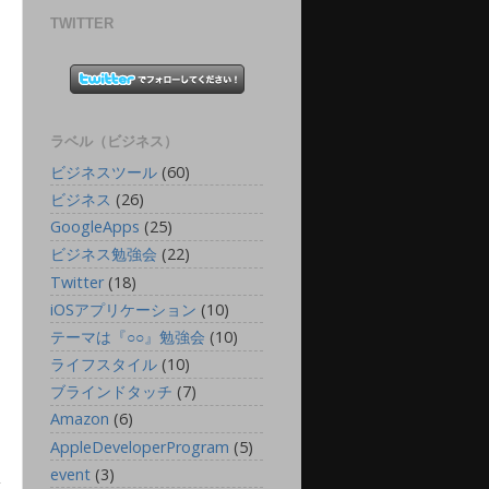
TWITTER
ラベル（ビジネス）
ビジネスツール
(60)
ビジネス
(26)
GoogleApps
(25)
ビジネス勉強会
(22)
Twitter
(18)
iOSアプリケーション
(10)
テーマは『○○』勉強会
(10)
ライフスタイル
(10)
ブラインドタッチ
(7)
Amazon
(6)
AppleDeveloperProgram
(5)
event
(3)