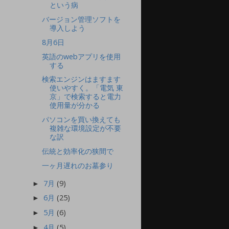
という病
バージョン管理ソフトを
導入しよう
8月6日
英語のwebアプリを使用
する
検索エンジンはますます
使いやすく。「電気 東
京」で検索すると電力
使用量が分かる
パソコンを買い換えても
複雑な環境設定が不要
な訳
伝統と効率化の狭間で
一ヶ月遅れのお墓参り
7月
(9)
►
6月
(25)
►
5月
(6)
►
4月
(5)
►