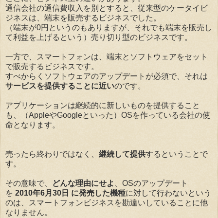
通信会社の通信費収入を別とすると、従来型のケータイビ
ジネスは、端末を販売するビジネスでした。
（端末が0円というのもありますが、それでも端末を販売し
て利益を上げるという）売り切り型のビジネスです。
一方で、スマートフォンは、端末とソフトウェアをセット
で販売するビジネスです。
すべからくソフトウェアのアップデートが必須で、それは
サービスを提供することに近い
のです。
アプリケーションは継続的に新しいものを提供すること
も、（AppleやGoogleといった）OSを作っている会社の使
命となります。
売ったら終わりではなく、
継続して提供
するということで
す。
その意味で、
どんな理由にせよ
、OSのアップデート
を
2010年6月30日 に発売した機種
に対して行わないという
のは、スマートフォンビジネスを勘違いしていることに他
なりません。