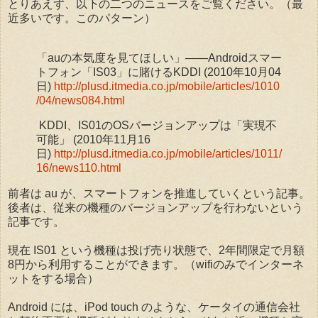
とりあえず、以下の二つのニュースをご覧ください。（最
近多いです。このパターン）
「auの本気度を見てほしい」――Androidスマー
トフォン「IS03」に賭けるKDDI (2010年10月04
日)
http://plusd.itmedia.co.jp/mobile/articles/1010
/04/news084.html
KDDI、IS01のOSバージョンアップは「実現不
可能」 (2010年11月16
日)
http://plusd.itmedia.co.jp/mobile/articles/1011/
16/news110.html
前者は au が、スマートフォンを推進していくという記事。
後者は、従来の機種のバージョンアップを行わないという
記事です。
現在 IS01 という機種は投げ売り状態で、2年間限定で月額
8円から利用することができます。（wifiのみでインターネ
ットをする場合）
Android には、iPod touch のような、ケータイの通信会社