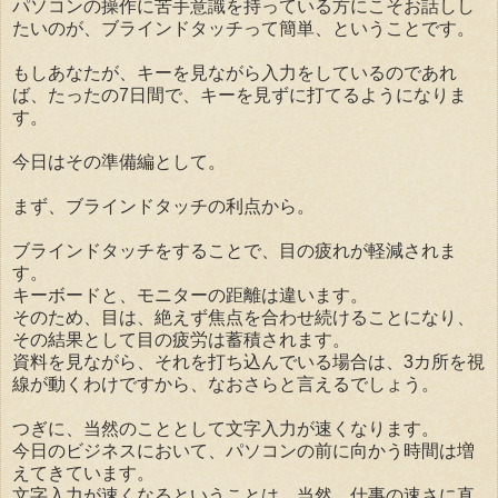
パソコンの操作に苦手意識を持っている方にこそお話しし
たいのが、ブラインドタッチって簡単、ということです。
もしあなたが、キーを見ながら入力をしているのであれ
ば、たったの7日間で、キーを見ずに打てるようになりま
す。
今日はその準備編として。
まず、ブラインドタッチの利点から。
ブラインドタッチをすることで、目の疲れが軽減されま
す。
キーボードと、モニターの距離は違います。
そのため、目は、絶えず焦点を合わせ続けることになり、
その結果として目の疲労は蓄積されます。
資料を見ながら、それを打ち込んでいる場合は、3カ所を視
線が動くわけですから、なおさらと言えるでしょう。
つぎに、当然のこととして文字入力が速くなります。
今日のビジネスにおいて、パソコンの前に向かう時間は増
えてきています。
文字入力が速くなるということは、当然、仕事の速さに直