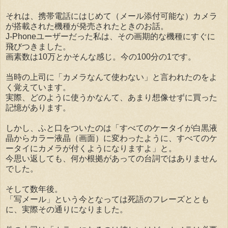
それは、携帯電話にはじめて（メール添付可能な）カメラ
が搭載された機種が発売されたときのお話。
J-Phoneユーザーだった私は、その画期的な機種にすぐに
飛びつきました。
画素数は10万とかそんな感じ。今の100分の1です。
当時の上司に「カメラなんて使わない」と言われたのをよ
く覚えています。
実際、どのように使うかなんて、あまり想像せずに買った
記憶があります。
しかし、ふと口をついたのは「すべてのケータイが白黒液
晶からカラー液晶（画面）に変わったように、すべてのケ
ータイにカメラが付くようになりますよ」と。
今思い返しても、何か根拠があっての台詞ではありません
でした。
そして数年後。
「写メール」という今となっては死語のフレーズととも
に、実際その通りになりました。