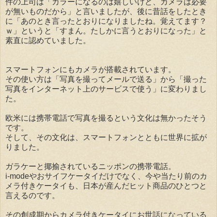
件の上司は「カラーになるのは嬉しいけど、カメラは必要
が無いものだから」と言いましたが、後に昔話をしたとき
に「あのとき言ったとおりになりましたね。覚えてます？
ｗ」というと「すまん。たしかに言うとおりになった」と
素直に認めていました。
スマートフォンにもカメラが搭載されています。
その使い方は「写真を撮ってメールで送る」から「撮った
写真をインターネット上のサービスで使う」に変わりまし
た。
欧米には携帯電話で写真を撮るという文化は無かったそう
です。
そして、その文化は、スマートフォンとともに世界に拡が
りました。
ガラケーと揶揄されているニッポンの携帯電話。
i-modeやおサイフケータイだけでなく、今や当たり前のカ
メラ付きケータイも、日本が産んだヒット商品のひとつと
言えるのです。
その創成期からカメラ付きケータイにお世話になっている